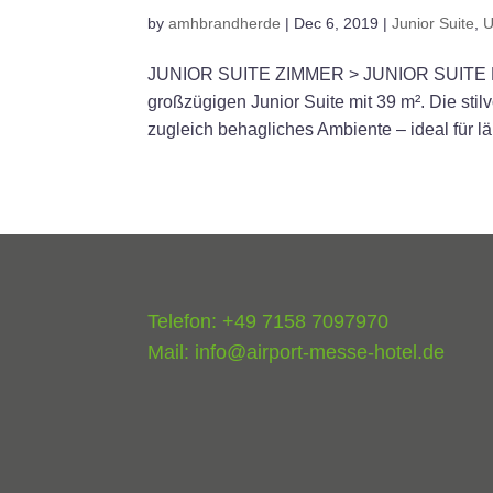
by
amhbrandherde
|
Dec 6, 2019
|
Junior Suite
,
U
JUNIOR SUITE ZIMMER > JUNIOR SUITE Bes
großzügigen Junior Suite mit 39 m². Die sti
zugleich behagliches Ambiente – ideal für lä
Telefon: +49 7158 7097970
Mail:
info@airport-messe-hotel.de