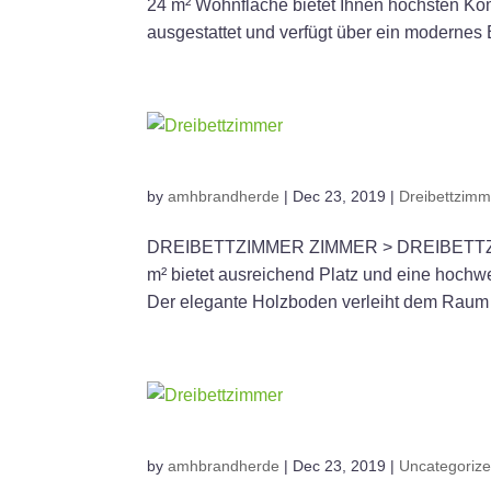
24 m² Wohnfläche bietet Ihnen höchsten Komf
ausgestattet und verfügt über ein modernes
by
amhbrandherde
|
Dec 23, 2019
|
Dreibettzimm
DREIBETTZIMMER ZIMMER > DREIBETTZIMME
m² bietet ausreichend Platz und eine hochwe
Der elegante Holzboden verleiht dem Raum 
by
amhbrandherde
|
Dec 23, 2019
|
Uncategoriz